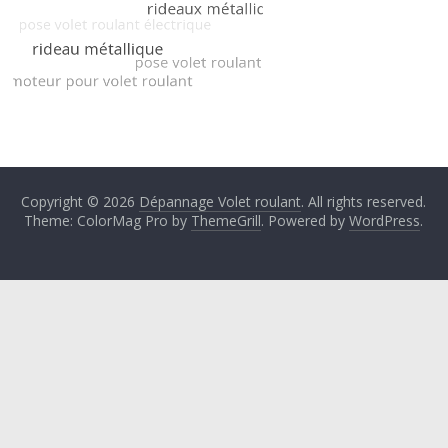
Copyright © 2026
Dépannage Volet roulant
. All rights reserved.
Theme: ColorMag Pro by
ThemeGrill
. Powered by
WordPress
.