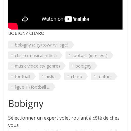
BOBIGNY CHARO
bobigny (city/town/village)
charo (musical artist)
football (interest)
music video (tv genre)
bobigny
football
niska
charo
matudi
ligue 1 (football ...
Bobigny
Sélectionner un expert volet roulant à côté de chez
vous.